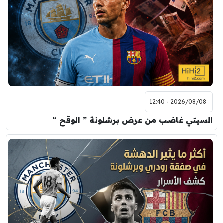
مباراة ودية
برشلونة
نوتنغهام فورست
8:00 م
مباراة ودية
اودينيزي
برشلونة
2026/08/08 - 12:40
السيتي غاضب من عرض برشلونة ” الوقح “