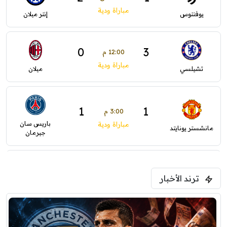
مباراة ودية
يوفنتوس
إنتر ميلان
0
3
12:00 م
مباراة ودية
تشيلسي
ميلان
1
1
3:00 م
باريس سان
مباراة ودية
مانشستر يونايتد
جيرمان
0
0
5:00 م
ترند الأخبار
ودية( ابو ظبي الرياضية -TV )
فرينتسفاروشي
ريال مدريد
7:00 م