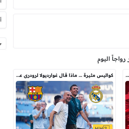
أ
أ
 رواجاً اليوم
رومانو : برشلونة يُعير أراوخو الى ليفربول .. تفاصيل الصفقة
كواليس مثيرة … ماذا قال غوارديولا لرودري عند استشارته عن ريال مدريد وبرشلونة