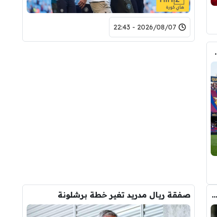
2026/08/07 - 22:43
لرقم النهائي لبيع رودري
يو يعوض رودري بالصفقة التي ينتظرها جمهور الريال
صفقة ريال مدريد تغير خطة برشلونة