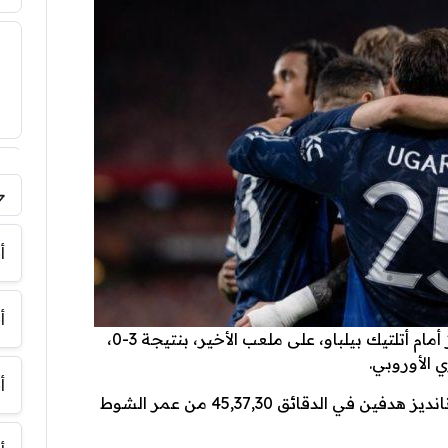
فر
أ
أ
هاي كورة- حقق فريق مانشستر يونايتد الفوز أمام أتلتيك بيلباو، على ملعب الأخير، بنتيجة 3-0،
الأوروبي.
أ
سجل أهداف اليونايتد كاسيميرو و برونو فيرنانديز هدفين في الدقائق 45,37,30 من عمر الشوط