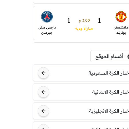
1
1
3:00 م
مانشستر
باريس سان
مباراة ودية
يونايتد
جيرمان
1
0
5:00 م
أقسام الموقع
ودية( ابو ظبي الرياضية -TV
ينتسفاروشي
ريال مدريد
)
خبار الكرة السعودية
7:00 م
خبار الكرة الالمانية
مباراة ودية
نوتنغهام
برشلونة
فورست
خبار الكرة الانجليزية
8:00 م