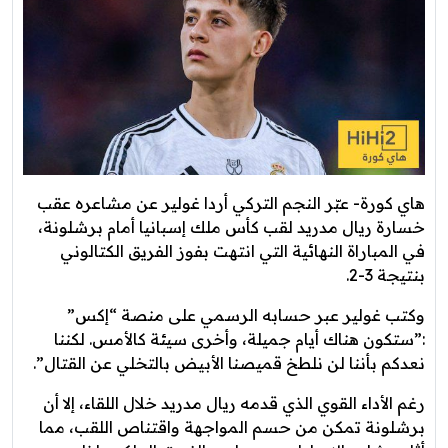
هاي كورة- عبّر النجم التركي أردا غولير عن مشاعره عقب
خسارة ريال مدريد لقب كأس ملك إسبانيا أمام برشلونة،
في المباراة النهائية التي انتهت بفوز الفريق الكتالوني
بنتيجة 3-2.
وكتب غولير عبر حسابه الرسمي على منصة “إكس”
:”ستكون هناك أيام جميلة، وأخرى سيئة كالأمس. لكننا
نعدكم بأننا لن نلطخ قميصنا الأبيض بالتخلي عن القتال”.
رغم الأداء القوي الذي قدمه ريال مدريد خلال اللقاء، إلا أن
برشلونة تمكن من حسم المواجهة واقتناص اللقب، مما