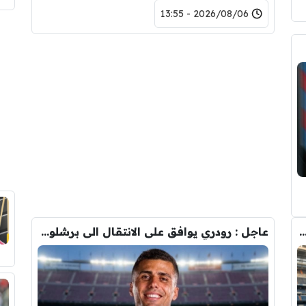
2026/08/06 - 13:55
دريد ” شاهد تشكيله الريال القادمه لاكتساح المركز الثاني
عاجل : رودري يوافق على الانتقال الى برشلونة.. 3 أسباب وراء قراره