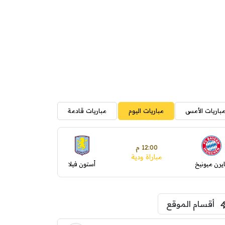
باريات الأمس
مباريات اليوم
مباريات قادمة
12:00 م
مباراة ودية
ايرن ميونيخ
أستون فيلا
أقسام الموقع