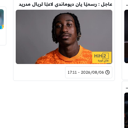
تحول صفقة رودري من ريال مدريد الى برشلونة
عاجل : رسميًا يان ديوماندي لاعبًا لريال مدريد
2026/08/06 - 17:11
ري عن ريال مدريد وقربته من برشلونة