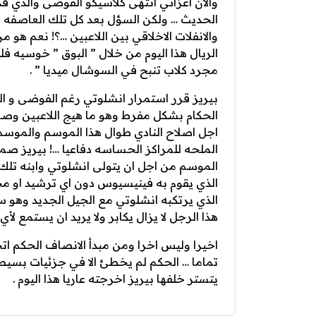
والان اعزائي انتهى كلاسيكو الفوضى والذي قد
الحديث … ولكن السؤل بعد كل تلك العاصفه م
والانفلات الاخلاقي بين اللاعبين …؟! نعم ه
الريال هذا اليوم من خلال ” البوق ” خوسيه 
مجرد كلاب تنبح في السوشال ميديا ” .
بيريز قرر استمرار انشلوتي رغم الفوضى و ال
الحكام بشكل مفرط وهو ما هيج اللاعبين وصغر
اجل اصلاح النادي طوال هذا الموسم والموسم 
الملحه للمراكز الحساسه دفاعيا …! بيريز صم
الموسم من اجل ان يتولى انشلوتي وابنه تلك ا
الذي يقوم به فينيسيوس دون اي ترشيد او محا
الذي يرتكبه انشلوتي مع الجيل الجديد وهو 
هذا الرجل لا يزال يكابر ولا يريد ان يستمع ل
اخيرا وليس اخرا ومن مبدأ الانصاف الحكم ات
تماما … الحكم لم يخطئ الا في جزئيات بسيط
يتستر خلفها بيريز اخرجته عاريا هذا اليوم .