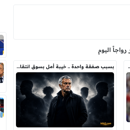
 رواجاً اليوم
ودري مع برشلونة.. قيمة الصفقة والراتب
بسبب صفقة واحدة .. خيبة أمل بسوق انتقالات ريال مدريد !