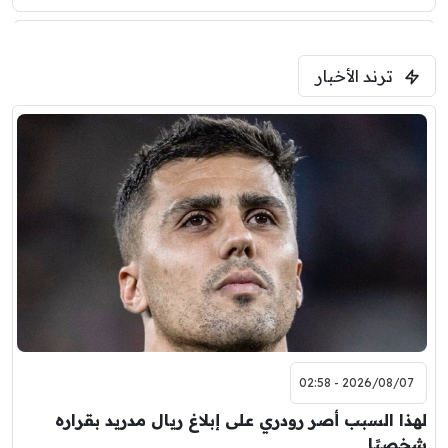
5:00 م
ترند الأخبار
ودية( ابو ظبي الرياضية -TV )
فرينتسفاروشي
ريال مدريد
7:00 م
مباراة ودية
برشلونة
نوتنغهام فورست
8:00 م
مباراة ودية
اودينيزي
برشلونة
2026/08/07 - 02:58
لهذا السبب أصر رودري على إبلاغ ريال مدريد بقراره
شخصيًا