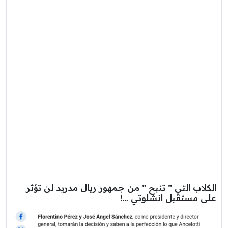
الكلاب التي ” تنبح ” من جمهور ريال مدريد لن تؤثر
على مستقبل انشلوتي …!