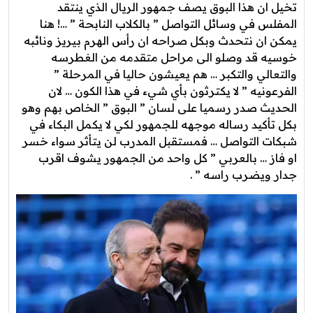
تخيل ان هذا البوق يصف جمهور الريال الذي ينتقد
المفلس في وسائل التواصل ” بالكلاب النابحة ” …! هنا
يمكن ان نتحدث وبكل صراحه ان رأس الهرم بيريز ونائبه
خوسيه قد وصلو الى مراحل متقدمه من الغطرسه
والتعالي والتكبر … هم يعيشون حاليا في المرحلة ”
الفرعونيه ” لا يكترثون بأي شيء في هذا الكون … لان
الحديث صدر رسميا على لسان ” البوق ” الخاص بهم وهو
بكل تأكيد رساله موجهه للجمهور لكي لا يكمل البكاء في
شبكات التواصل … فمستقبل المدرب لن يتأثر سواء خسر
او فاز … بالعربي ” كل واحد من الجمهور يشوف اقرب
جدار ويضرب راسه ” .