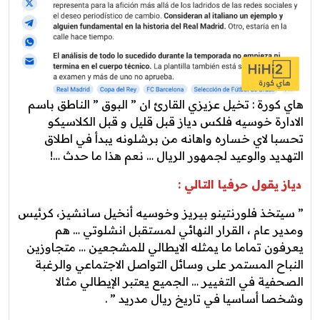
هاي كورة : تخيل عزيزي القارئ ان ” البوق ” الناطق باسم
الادارة خوسيه فلكس دياز قبل قليل و قبل الكلاسيكو
تحسبا لاي خساره واهانه من برشلونه يبدأ في اطلاق
التهديد والوعيد لجمهور الريال … نعم هذا ما حدث …!
دياز يقول حرفيا التالي :
” سيتخذ فلورنتينو بيريز وخوسيه أنخيل سانشيز، كرئيس
ومدير عام ، القرار النهائي لمستقبل انشلوتي … هم
يعرفون تماما ما يمثله الايطالي للمشجعين … متجاوزين
النباح المستمر على وسائل التواصل الاجتماعي والرغبة
الصحفية في التغيير … الجميع يعتبر الإيطالي مثالا
وشخصا أساسيا في تاريخ ريال مدريد ” .