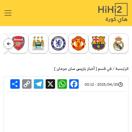
الرئيسية
في قسم [
أخبار باريس سان جرمان
]
re
elegram
Copy
WhatsApp
Facebook
X
2025/04/25 - 00:12
Link