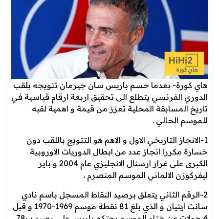
هاي كورة- بعدما حسم باريس سان جيرمان تتويجه بلقب
الدوري الفرنسي يتطلع الى تحقيق اربعة ارقام قياسية في
تاريخ المسابقة المحلية تعزز من قيمة و اهمية لقبه
للموسم الحالي .
1-الانجاز التاريخي الاول و الاهم هو التتويج باللقب دون
خسارة مكررا انجاز عدد من ابطال الدوريات الاوروبية
الكبرى على غرار ارسنال الانجليزي عام 2004 و باير
ليفركوزن الالماني الموسم المنصرم .
2-الرقم الثاني يتعلق برصيد النقاط المسجل باسم نادي
سانت ايتيان و الذي بلغ 81 نقطة موسم 1969-1970 و قبل
4 جولات عن ختام الموسم يحتكم باريس على رصيد ب78