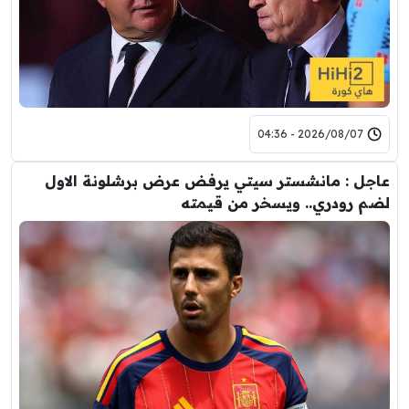
2026/08/07 - 04:36
عاجل : مانشستر سيتي يرفض عرض برشلونة الاول
لضم رودري.. ويسخر من قيمته