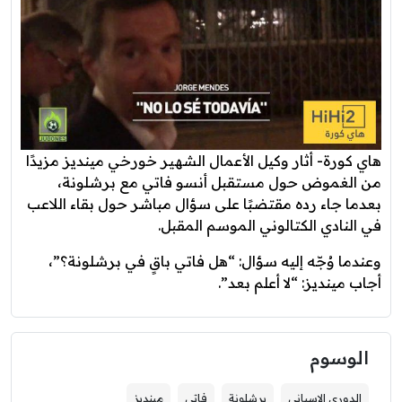
هاي كورة- أثار وكيل الأعمال الشهير خورخي مينديز مزيدًا
من الغموض حول مستقبل أنسو فاتي مع برشلونة،
بعدما جاء رده مقتضبًا على سؤال مباشر حول بقاء اللاعب
في النادي الكتالوني الموسم المقبل.
وعندما وُجّه إليه سؤال: “هل فاتي باقٍ في برشلونة؟”،
أجاب مينديز: “لا أعلم بعد”.
الوسوم
الدوري الإسباني
برشلونة
فاتي
مينديز