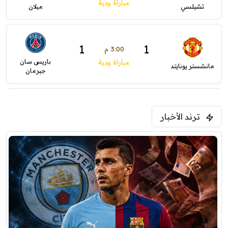
مباراة ودية
تشيلسي
ميلان
1
1
3:00 م
باريس سان
مباراة ودية
مانشستر يونايتد
جيرمان
1
0
5:00 م
ترند الأخبار
ودية( ابو ظبي الرياضية -TV )
فرينتسفاروشي
ريال مدريد
7:00 م
مباراة ودية
برشلونة
نوتنغهام فورست
8:00 م