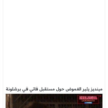
مينديز يثير الغموض حول مستقبل فاتي في برشلونة