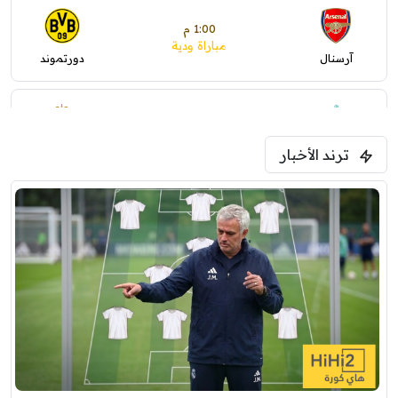
1:00 م
مباراة ودية
آرسنال
دورتموند
1:30 م
مباراة ودية
ترند الأخبار
ليفربول
موناكو