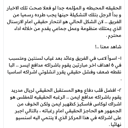
الحقيقه المحبطه و المؤلمه جدا لو فعلا صحت تلك الاخبار
و بدأ الرجل بتلك التشكيلة حينها يجب طرده رسميا من
الفريق … لان الشكل الحالي هو انتحار حقيقي امام الارسنال
الذي يمتلك منظومة وعمل جماعي يقدم من خلاله اداء
محترم .
شاهد معنا …!
١- اسوأ لاعب في الفريق وعائد بعد غياب لسنتين ومتسبب
في 6 اهداف اخر مبارتين يقوم باشراكه مدافع ايسر … البا
نقطه ضعف وفشل حقيقي يقرر انشلوتي اشراكه اساسيا
.
٢- افضل قلب دفاع وهو المستقبل الحقيقي لريال مدريد
يقوم باشراكه مدافع ايمن … الرغبه الحقيقيه للمفلس هو
اشراك لوكاس فاسكيز كظهير ايمن ولكن الخوف من
الجمهور هو الحاجز الحقيقي امام رغباته ، بالتالي اجبر
على اشراكه في هذا المركز الذي لا ينتمي اليه اسنسيو
نهائيا .