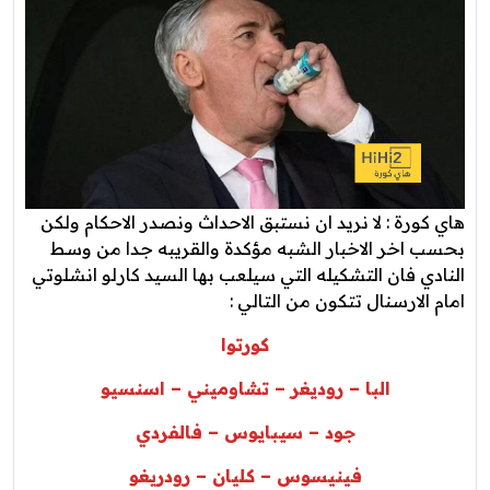
هاي كورة : لا نريد ان نستبق الاحداث ونصدر الاحكام ولكن
بحسب اخر الاخبار الشبه مؤكدة والقريبه جدا من وسط
النادي فان التشكيله التي سيلعب بها السيد كارلو انشلوتي
امام الارسنال تتكون من التالي :
كورتوا
البا – روديغر – تشاوميني – اسنسيو
جود – سيبايوس – فالفردي
فينيسوس – كليان – رودريغو