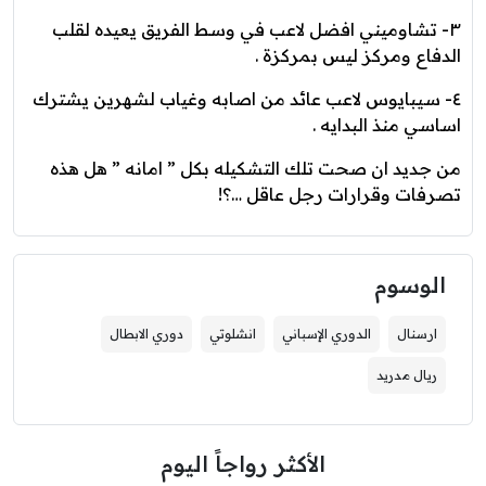
٣- تشاوميني افضل لاعب في وسط الفريق يعيده لقلب
الدفاع ومركز ليس بمركزة .
٤- سيبايوس لاعب عائد من اصابه وغياب لشهرين يشترك
اساسي منذ البدايه .
من جديد ان صحت تلك التشكيله بكل ” امانه ” هل هذه
تصرفات وقرارات رجل عاقل …؟!
الوسوم
ارسنال
الدوري الإسباني
انشلوتي
دوري الابطال
ريال مدريد
الأكثر رواجاً اليوم