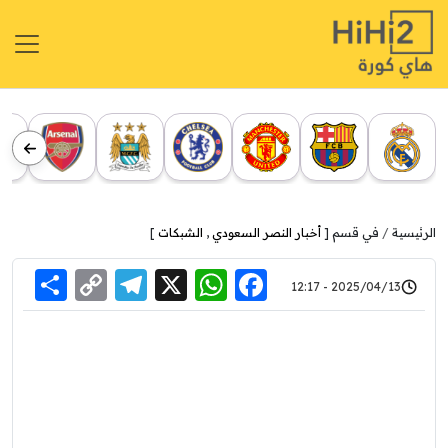
الرئيسية
في قسم [
أخبار النصر السعودي
,
الشبكات
]
re
elegram
Copy
WhatsApp
Facebook
X
2025/04/13 - 12:17
Link