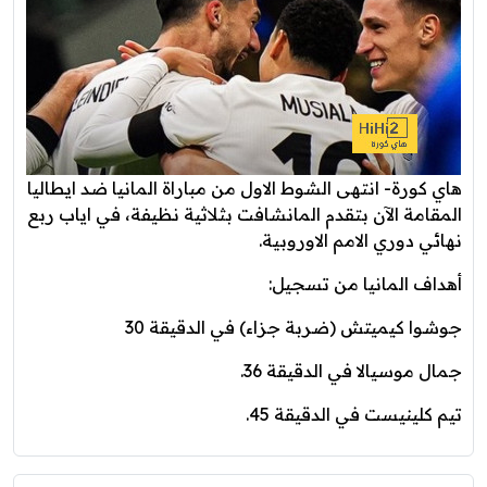
هاي كورة- انتهى الشوط الاول من مباراة المانيا ضد ايطاليا
المقامة الآن بتقدم المانشافت بثلاثية نظيفة، في اياب ربع
نهائي دوري الامم الاوروبية.
أهداف المانيا من تسجيل:
جوشوا كيميتش (ضربة جزاء) في الدقيقة 30
جمال موسيالا في الدقيقة 36.
تيم كلينيست في الدقيقة 45.