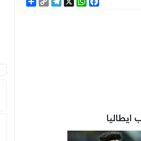
Share
Telegram
Copy
WhatsApp
Facebook
X
Link
م
 ايطاليا