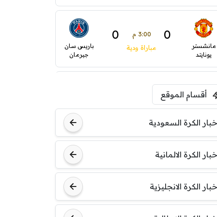
0
0
3:00 م
مانشستر
باريس سان
مباراة ودية
يونايتد
جيرمان
5:00 م
أقسام الموقع
ودية( ابو ظبي الرياضية -TV
)
ينتسفاروشي
ريال مدريد
خبار الكرة السعودية
7:00 م
خبار الكرة الالمانية
مباراة ودية
نوتنغهام
برشلونة
فورست
خبار الكرة الانجليزية
8:00 م
مباراة ودية