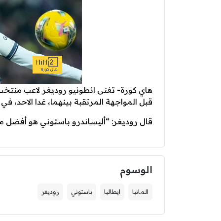
هاي كورة- تغنى انطونيو روديغر لاعب منتخب 
قبل المواجهة المرتقبة بينهما، غدا الاحد، في ا
قال روديغر: “أليساندرو باستوني هو أفضل مد
الوسوم
المانيا
ايطاليا
باستوني
روديغر