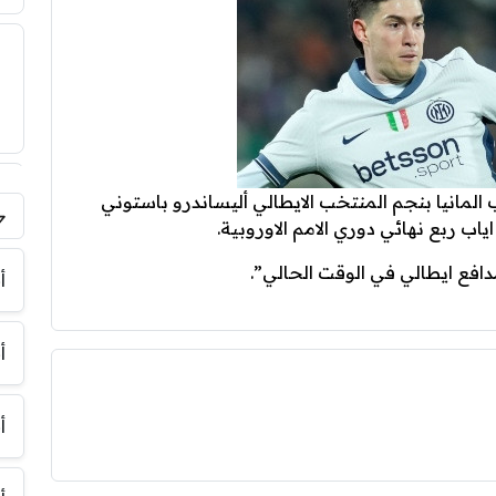
المانيا بنجم المنتخب الايطالي أليساندرو باستوني
ياب ربع نهائي دوري الامم الاوروبية.
فر
افع ايطالي في الوقت الحالي”.
أ
أ
أ