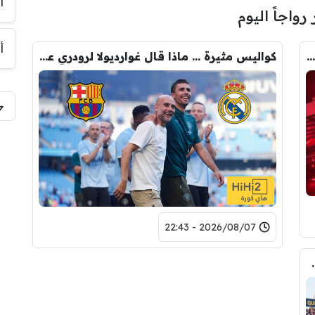
أ
 رواجاً اليوم
أ
رومانو : برشلونة يُعير أراوخو الى ليفربول .. تفاصيل الصفقة
كواليس مثيرة … ماذا قال غوارديولا لرودري عند استشارته عن ريال مدريد وبرشلونة
2026/08/07 - 22:43
لرقم النهائي لبيع رودري