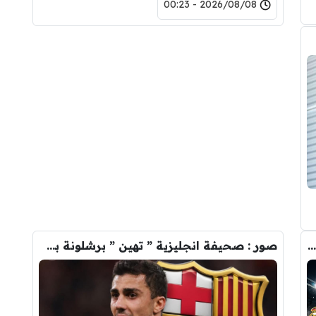
2026/08/08 - 00:23
صفقة رودري تشعل الصراع بين ريال مدريد والسيتي على ضم هذا اللاعب
صور : صحيفة انجليزية ” تهين ” برشلونة بسبب رودري