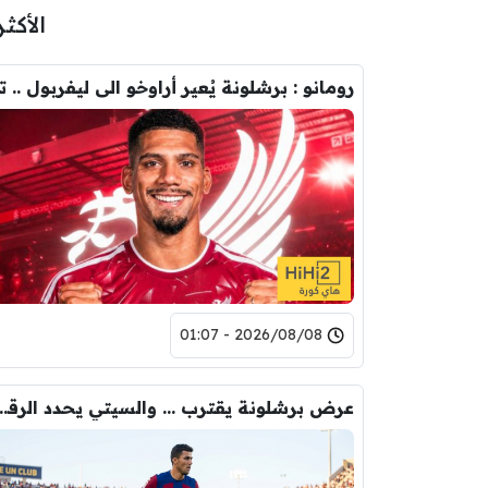
الأكثر
2026/08/08 - 01:07
عرض برشلونة يقترب … والسيتي يحدد ا