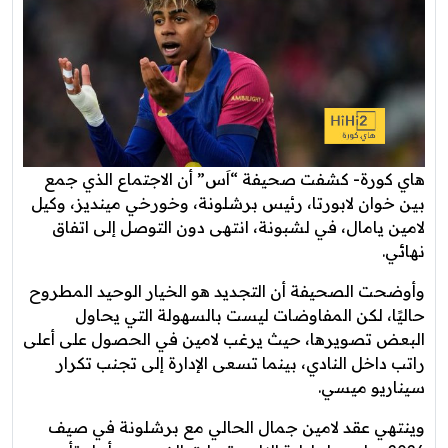
هاي كورة- كشفت صحيفة “اَس” أن الاجتماع الذي جمع
بين خوان لابورتا، رئيس برشلونة، وخورخي مينديز، وكيل
لامين يامال، في لشبونة، انتهى دون التوصل إلى اتفاق
نهائي.
وأوضحت الصحيفة أن التجديد هو الخيار الوحيد المطروح
حاليًا، لكن المفاوضات ليست بالسهولة التي يحاول
البعض تصويرها، حيث يرغب لامين في الحصول على أعلى
راتب داخل النادي، بينما تسعى الإدارة إلى تجنب تكرار
سيناريو ميسي.
وينتهي عقد لامين جمال الحالي مع برشلونة في صيف