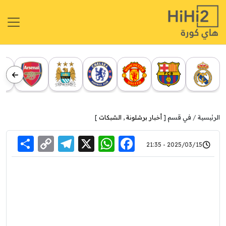
الرئيسية
في قسم [
أخبار برشلونة
,
الشبكات
]
re
elegram
Copy
WhatsApp
Facebook
X
2025/03/15 - 21:35
Link