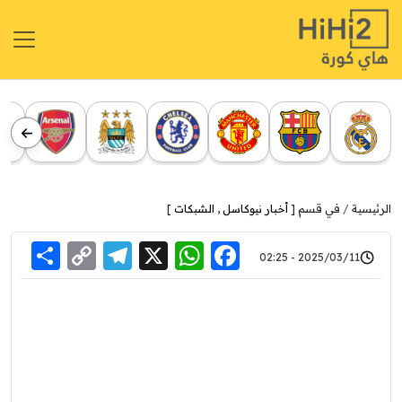
الرئيسية
في قسم [
أخبار نيوكاسل
,
الشبكات
]
re
elegram
Copy
WhatsApp
Facebook
X
2025/03/11 - 02:25
Link