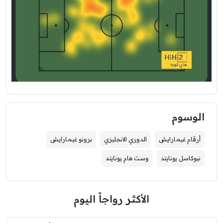
الوسوم
أرقام غيمارايش
الدوري الانجليزي
برونو غيمارايش
نيوكاسل يونايتد
وست هام يونايتد
الأكثر رواجاً اليوم