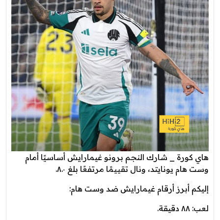
هاي كورة _ شارك النجم برونو غيمارايش أساسيًا أمام
وست هام يونايتد، ونال تقييمًا مرتفعًا بلغ ٨.٠.
إليكم أبرز أرقام غيمارايش ضد وست هام:
لعب: ٨٨ دقيقة.