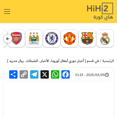
الرئيسية
في قسم [
أخبار دوري أبطال أوروبا
,
الأخبار
,
الشبكات
,
ريال مدريد
]
re
elegram
Copy
WhatsApp
Facebook
X
2025/03/05 - 01:23
Link