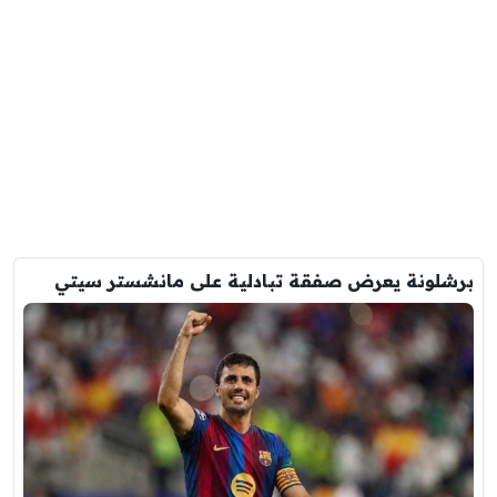
برشلونة يعرض صفقة تبادلية على مانشستر سيتي