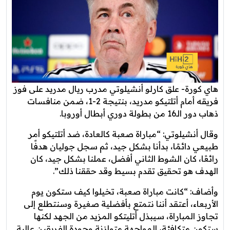
هاي كورة- علق كارلو أنشيلوتي مدرب ريال مدريد على فوز
فريقه أمام أتلتيكو مدريد، بنتيجة 2-1، ضمن منافسات
ذهاب دور الـ16 من بطولة دوري أبطال أوروبا.
وقال أنشيلوتي: “مباراة صعبة كالعادة، ضد أتلتيكو أمر
طبيعي دائمًا، بدأنا بشكل جيد، ثم سجل جوليان هدفًا
رائعًا، كان الشوط الثاني أفضل، عملنا بشكل جيد، كان
الهدف هو تحقيق تقدم بسيط وقد حققنا ذلك”.
وأضاف: “كانت مباراة صعبة، تخيلوا كيف ستكون يوم
الأربعاء، أعتقد أننا نتمتع بأفضلية صغيرة وسنتطلع إلى
تجاوز المباراة، سيبذل أتليتكو المزيد من الجهد لكنها
ستكون متكافئة، المواجهة متوازنة وجودة الفريقين عالية