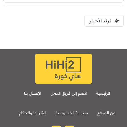
5:00 م
ترند الأخبار
ودية( ابو ظبي الرياضية -TV )
فرينتسفاروشي
ريال مدريد
7:00 م
مباراة ودية
برشلونة
نوتنغهام فورست
8:00 م
مباراة ودية
اودينيزي
برشلونة
الرئيسية
انضم إلى فريق العمل
الإتصال بنا
عن الموقع
سياسة الخصوصية
الشروط والاحكام