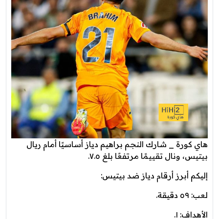
هاي كورة _ شارك النجم براهيم دياز أساسيًا أمام ريال
بيتيس، ونال تقييمًا مرتفعًا بلغ ٧.٥.
إليكم أبرز أرقام دياز ضد بيتيس:
لعب: ٥٩ دقيقة.
الأهداف: ١.