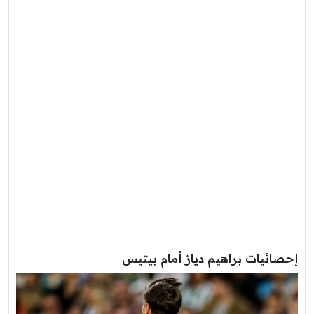
إحصائيات براهيم دياز أمام بيتيس