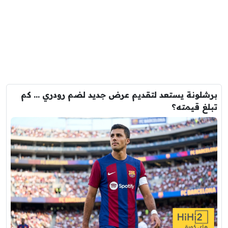
برشلونة يستعد لتقديم عرض جديد لضم رودري … كم
تبلغ قيمته؟