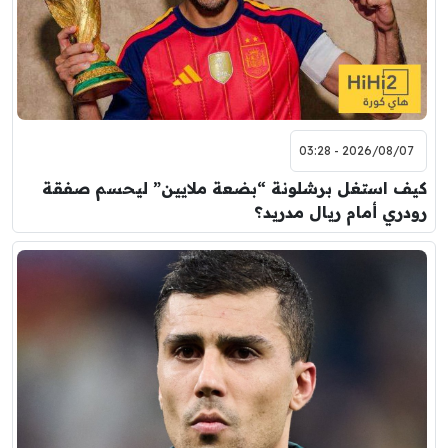
8:00 م
مباراة ودية
اودينيزي
برشلونة
2026/08/07 - 03:28
كيف استغل برشلونة “بضعة ملايين” ليحسم صفقة
رودري أمام ريال مدريد؟