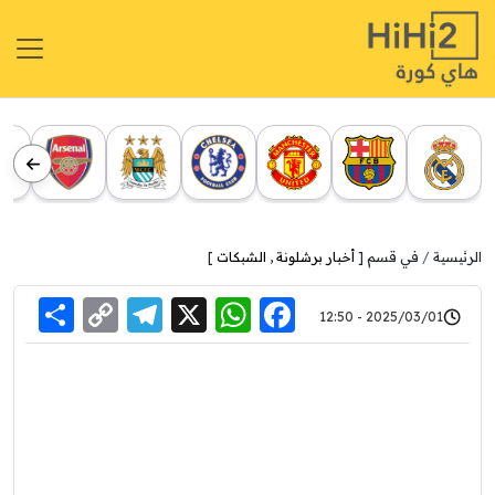
الرئيسية
في قسم [
أخبار برشلونة
,
الشبكات
]
re
elegram
Copy
WhatsApp
Facebook
X
2025/03/01 - 12:50
Link