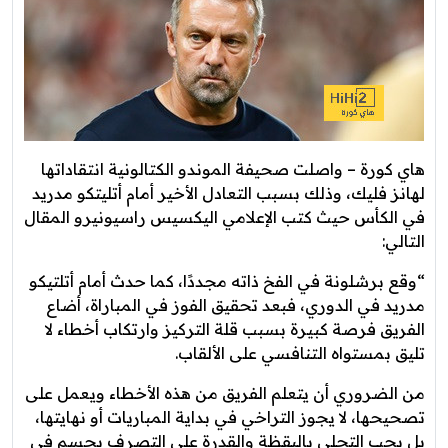
هاي كورة – واصلت صحيفة الموندو الكتالونية انتقاداتها
لهانز فليك، وذلك بسبب التعادل الأخير أمام أتليتكو مدريد
في الكأس حيث كتب الإعلامي اليكسيس راسيونيرو المقال
التالي:
“وقع برشلونة في الفخ ذاته مجددًا، كما حدث أمام أتلتيكو
مدريد في الدوري، فبعد تحقيق الفوز في المباراة، أضاع
الفريق فرصة كبيرة بسبب قلة التركيز وارتكاب أخطاء لا
تليق بمستواه التنافسي على الألقاب.
من الضروري أن يتعلم الفريق من هذه الأخطاء ويعمل على
تصحيحها، لا يجوز التراخي في بداية المباريات أو نهايتها،
بل يجب التحلي باليقظة والقدرة على التصرف بحسم في