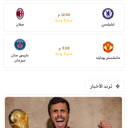
12:00 م
مباراة ودية
تشيلسي
ميلان
3:00 م
مباراة ودية
باريس سان
مانشستر يونايتد
جيرمان
5:00 م
ترند الأخبار
ودية( ابو ظبي الرياضية -TV )
فرينتسفاروشي
ريال مدريد
7:00 م
مباراة ودية
برشلونة
نوتنغهام فورست