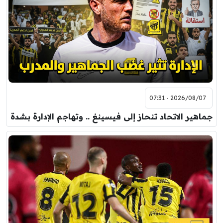
مباراة ودية
برشلونة
نوتنغهام فورست
8:00 م
مباراة ودية
اودينيزي
برشلونة
2026/08/07 - 07:31
جماهير الاتحاد تنحاز إلى فيسينغ .. وتهاجم الإدارة بشدة