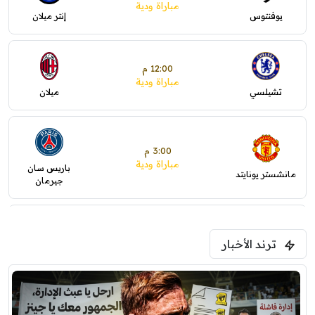
مباراة ودية
يوفنتوس
إنتر ميلان
12:00 م
مباراة ودية
تشيلسي
ميلان
3:00 م
مباراة ودية
باريس سان
مانشستر يونايتد
جيرمان
5:00 م
ترند الأخبار
ودية( ابو ظبي الرياضية -TV )
فرينتسفاروشي
ريال مدريد
7:00 م