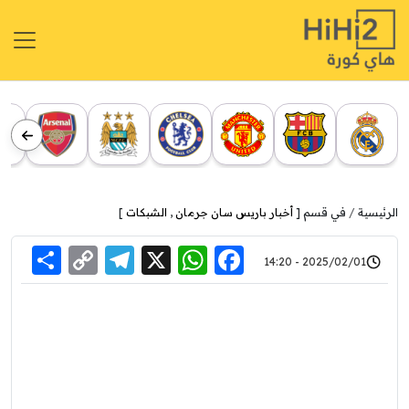
الرئيسية
في قسم [
أخبار باريس سان جرمان
,
الشبكات
]
re
elegram
Copy
WhatsApp
Facebook
X
2025/02/01 - 14:20
Link