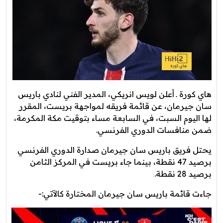
هاي كورة ـ أعلن لويس انريكي، المدير الفني لنادي باريس
سان جيرمان، عن قائمة فريقه لمواجهة بريست، المقرر
لها اليوم السبت، في السابعة مساء بتوقيت مكة المكرمة،
ضمن منافسات الدوري الفرنسي.
يحتل فريق باريس سان جيرمان صدارة الدوري الفرنسي
برصيد 47 نقطة، بينما جاء بريست في المركز الثامن
برصيد 28 نقطة.
جاءت قائمة باريس سان جيرمان المختارة كالآتي:-