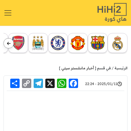
الرئيسية
في قسم [
أخبار مانشستر سيتي
]
re
elegram
Copy
WhatsApp
Facebook
X
2025/01/11 - 22:24
Link