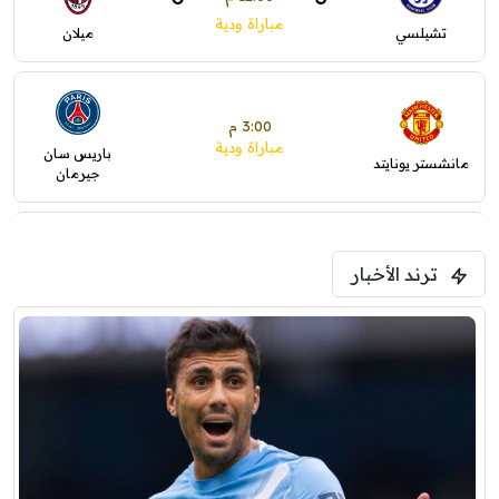
مباراة ودية
تشيلسي
ميلان
3:00 م
مباراة ودية
باريس سان
مانشستر يونايتد
جيرمان
5:00 م
ترند الأخبار
ودية( ابو ظبي الرياضية -TV )
فرينتسفاروشي
ريال مدريد
7:00 م
مباراة ودية
برشلونة
نوتنغهام فورست
8:00 م