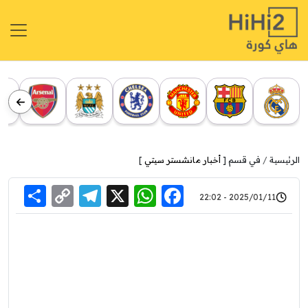
الرئيسية
في قسم [
أخبار مانشستر سيتي
]
re
elegram
Copy
WhatsApp
Facebook
X
2025/01/11 - 22:02
Link