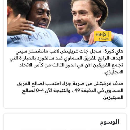
هاي كورة- سجل جاك غريليتش لاعب مانشستر سيتي
الهدف الرابع للفريق السماوي ضد سالفورد بالمباراة التي
تجمع الفريقين الان في الدور الثالث من كأس الاتحاد
الانجليزي.
هدف غريليتش من ضربة جزاء احتسب لصالح الفريق
السماوي في الدقيقة 49 ، والنتيجة الآن 4-0 لصالح
السيتيزنز.
الوسوم