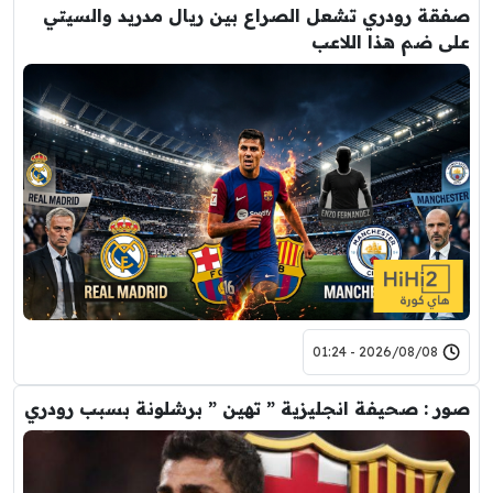
صفقة رودري تشعل الصراع بين ريال مدريد والسيتي
على ضم هذا اللاعب
2026/08/08 - 01:24
صور : صحيفة انجليزية ” تهين ” برشلونة بسبب رودري