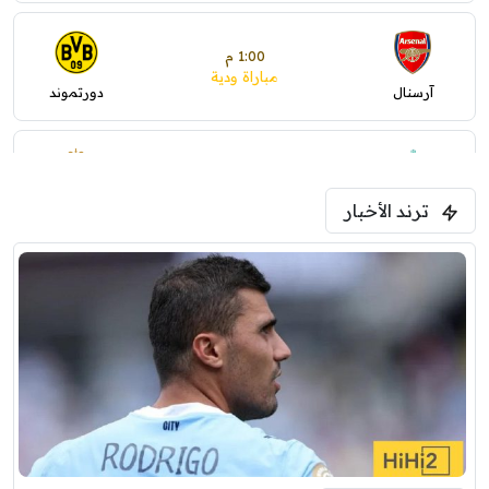
1:00 م
مباراة ودية
آرسنال
دورتموند
1:30 م
مباراة ودية
ترند الأخبار
ليفربول
موناكو