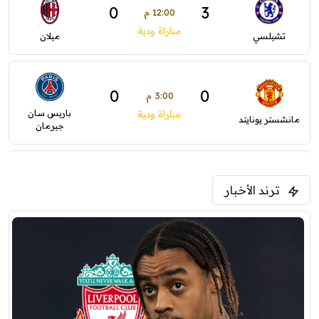
0
3
12:00 م
مباراة ودية
تشيلسي
ميلان
0
0
3:00 م
باريس سان
مباراة ودية
مانشستر يونايتد
جيرمان
5:00 م
ترند الأخبار
ودية( ابو ظبي الرياضية -TV )
فرينتسفاروشي
ريال مدريد
7:00 م
مباراة ودية
برشلونة
نوتنغهام فورست