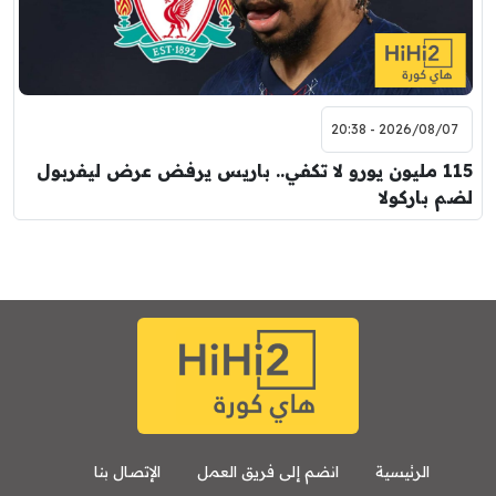
8:00 م
مباراة ودية
اودينيزي
برشلونة
2026/08/07 - 20:38
115 مليون يورو لا تكفي.. باريس يرفض عرض ليفربول
لضم باركولا
الرئيسية
انضم إلى فريق العمل
الإتصال بنا