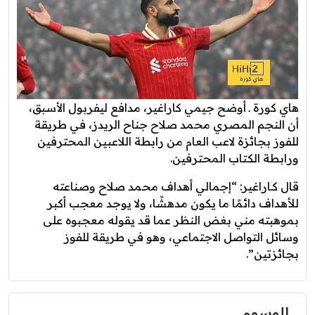
هاي كورة ـ أوضح جيمي كاراغير، مدافع ليفربول الأسبق،
أن النجم المصري محمد صلاح جناح الريدز، في طريقة
للفوز بجائزة لاعب العام من رابطة اللاعبين المحترفين
ورابطة الكتاب المحترفين.
قال كـاراغير: “إجمالي أهداف محمد صلاح وصناعته
للأهداف دائمًا ما يكون مدهشًا، ولا يوجد معجب أكبر
بموهبته مني بغض النظر عما قد يقوله معجبوه على
وسائل التواصل الاجتماعي، وهو في طريقة للفوز
بجائزتين”.
الوسوم