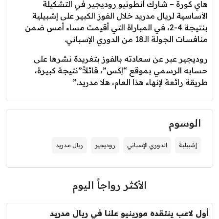
هاي كورة – شارك أنطونيو روديجير في التشكيلة
الأساسية لريال مدريد خلال الفوز الكبير على إشبيلية
بنتيجة 4-2، في المباراة التي أقيمت مساء أمس ضمن
منافسات الجولة الـ18 من الدوري الإسباني.
روديجير عبر عن سعادته بالفوز بتغريدة نشرها على
حسابه الرسمي بموقع “إكس”، قائلاً:”نتيجة كبيرة،
طريقة رائعة لإنهاء هذا العام، هلا مدريد.”
الوسوم
إشبيلية
الدوري الإسباني
روديجير
ريال مدريد
الأكثر رواجاً اليوم
أول لاعب ينتقده مورينيو علنا في ريال مدريد