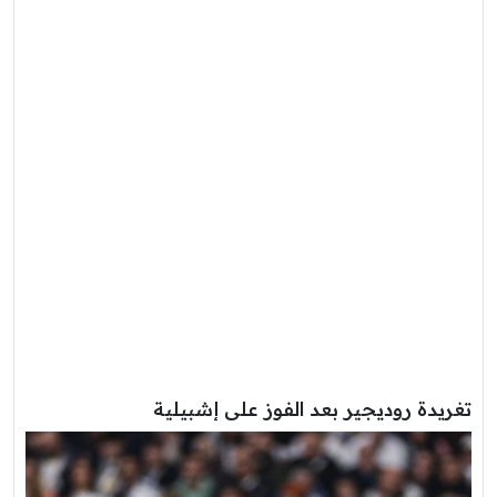
تغريدة روديجير بعد الفوز على إشبيلية