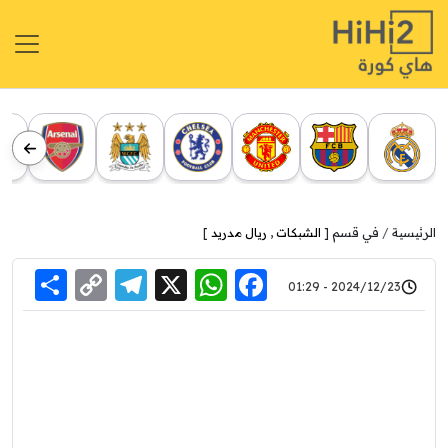
الرئيسية
في قسم [
الشبكات
,
ريال مدريد
]
re
elegram
Copy
WhatsApp
Facebook
X
2024/12/23 - 01:29
Link