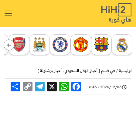
الرئيسية
في قسم [
أخبار الهلال السعودي
,
أخبار برشلونة
]
re
elegram
Copy
WhatsApp
Facebook
X
2024/12/06 - 16:46
Link