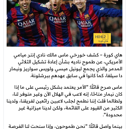
هاي كورة – كشف خورخي ماس مالك نادي إنتر ميامي
الأمريكي، عن طموح ناديه بشأن إعادة تشكيل الثلاثي
المدمر والذي يجمع ليونيل ميسي ولويس سواريز ونيمار
دا سيلفا، كما كانوا في سابق عهدهم ببرشلونة.
ماس صرح قائلًا: “الأمر يعتمد بشكل رئيسي على ما إذا
كان نيمار متاحًا، إنه لاعب في الهلال الآن وغير متوفر لنا،
ولطالما قلت إننا نطمح لجلب لاعبين رائعين لفريقنا، ولدينا
الكثير من القيود على القائمة، ولكن لدينا ميزانية غير
محدودة”.
بينما واصل قائلًا: “نحن طموحون، وإذا سنحت لنا الفرصة