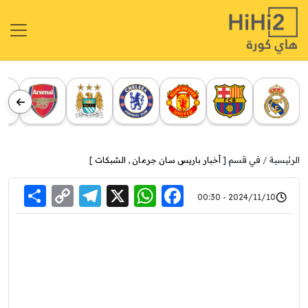
الرئيسية
في قسم [
أخبار باريس سان جرمان
,
الشبكات
]
re
elegram
Copy
WhatsApp
Facebook
X
2024/11/10 - 00:30
Link