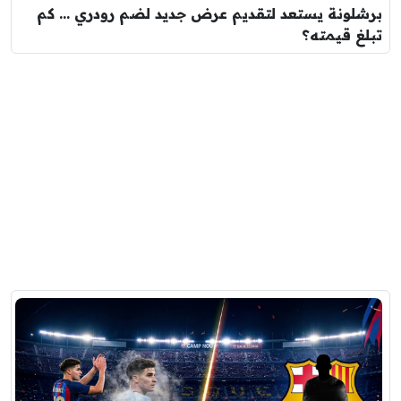
برشلونة يستعد لتقديم عرض جديد لضم رودري … كم
تبلغ قيمته؟