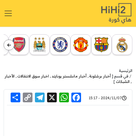
الرئيسية
في قسم [
أخبار برشلونة
,
أخبار مانشستر يونايتد
,
اخبار سوق الانتقالات
,
الأخبار
,
الشبكات
]
re
elegram
Copy
WhatsApp
Facebook
X
2024/11/07 - 15:17
Link