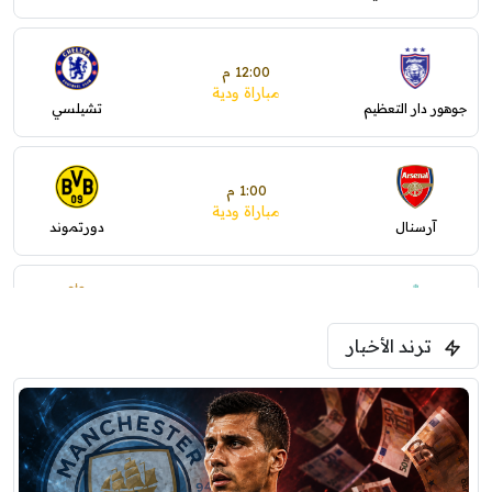
12:00 م
مباراة ودية
جوهور دار التعظيم
تشيلسي
1:00 م
مباراة ودية
آرسنال
دورتموند
1:30 م
مباراة ودية
ترند الأخبار
ليفربول
موناكو