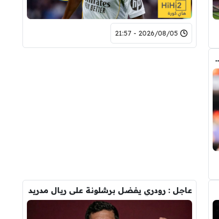
2026/08/05 - 21:57
طف برشلونة صفقة رودري من قلب مدريد ؟
عاجل : رودري يفضل برشلونة على ريال مدريد