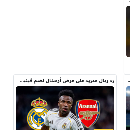
حذف كل صوره مع ريال مدريد
 الانتقال الى برشلونة.. 3 أسباب وراء قراره
رد ريال مدريد على عرض أرسنال لضم فينيسيوس