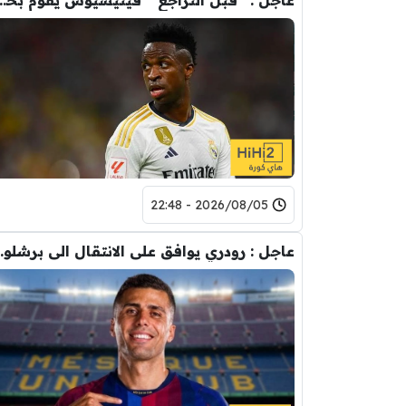
عاجل : “قبل التراجع ” فينيسيوس يقوم ب
2026/08/05 - 22:48
عاجل : رودري يوافق على