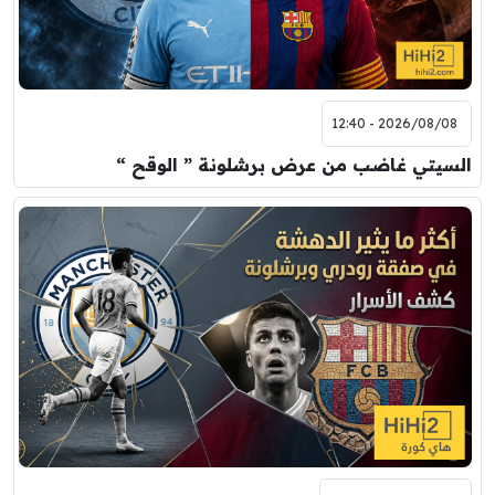
8:00 م
مباراة ودية
اودينيزي
برشلونة
2026/08/08 - 12:40
السيتي غاضب من عرض برشلونة ” الوقح “