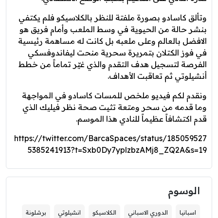
وتألق كاسادو بصورة ملفتة للنظر بالكلاسيكو فلم يكتفي
بنشر حالة من الحيوية في وسط الملعب وأمام فريق هو
الافضل بالعالم وعلى ملعبه بل كانت له مساهمة رئيسية
في فوز الكتلان بتمريرة سحرية منحت ليفاندوفسكي
الفرصة لتسجيل هدف التقدم والذي غيّر تماماً من خطط
أنشيلوتي ثم تعاقبت الأهداف.
ونقدم لكم فيديو ملخص للمسات كاسادو في المواجهة
وما قدمه من سحر ومتعة تثيت صحة نظر فيليك الذي
قدم اكتشافاً عظيماً للنادي هذا الموسم.
https://twitter.com/BarcaSpaces/status/185059527
5385241913?t=Sxb0Dy7yplzbzAMj8_ZQ2A&s=19
الوسوم
اسبانيا
الدوري الاسباني
الكلاسيكو
انشيلوتي
برشلونة