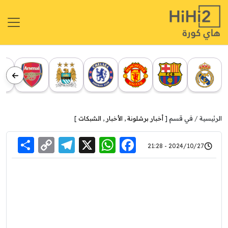
الرئيسية
في قسم [
أخبار برشلونة
,
الأخبار
,
الشبكات
]
re
elegram
Copy
WhatsApp
Facebook
X
2024/10/27 - 21:28
Link