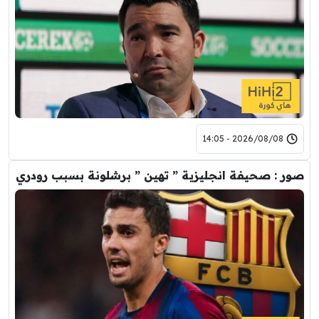
2026/08/08 - 14:05
صور : صحيفة انجليزية ” تهين ” برشلونة بسبب رودري