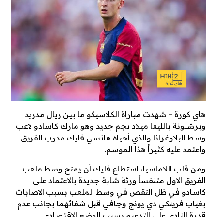
هاي كورة – شهدت مباراة الكلاسيكو ما بين ريال مدريد
وبرشلونة بالليغا ميلاد نجم جديد وهو مارك كاسادو لاعب
وسط البلاوغرانا والذي أحياه هانسي فليك مدرب الفريق
واعتمد عليه كثيراً هذا الموسم.
ومن قلب اللاماسيا، استطاع فليك أن يمنح وسط ملعب
الفريق الاول متنفساً ورئة شابة جديدة بالاعتماد على
كاسادو في ظل النقص في وسط الملعب بسبب الاصابات
بغياب فرينكي دي يونج وجافي قبل شفائهما بجانب عدم
قدرة النادي على التدعيم بسبب الوضع الاقتصادي.