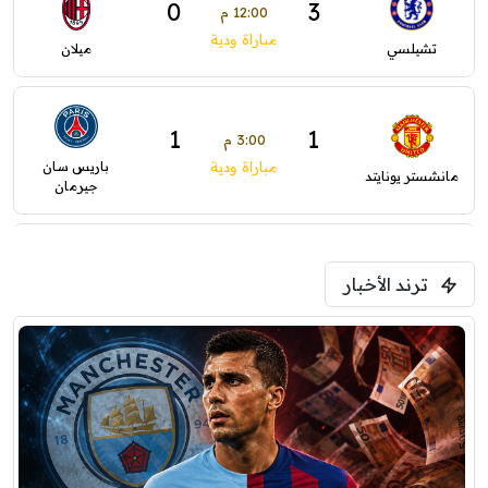
0
3
12:00 م
مباراة ودية
تشيلسي
ميلان
1
1
3:00 م
باريس سان
مباراة ودية
مانشستر يونايتد
جيرمان
1
0
5:00 م
ترند الأخبار
ودية( ابو ظبي الرياضية -TV )
فرينتسفاروشي
ريال مدريد
7:00 م
مباراة ودية
برشلونة
نوتنغهام فورست