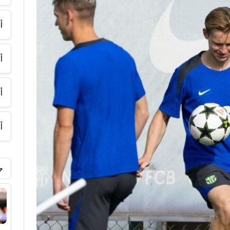
أ
أ
أ
أ