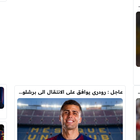
حذف كل صوره مع ريال مدريد
ودري مع برشلونة.. قيمة الصفقة والراتب
عاجل : رودري يوافق على الانتقال الى برشلونة.. 3 أسباب وراء قراره