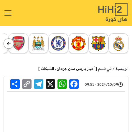
الرئيسية
في قسم [
أخبار باريس سان جرمان
,
الشبكات
]
re
elegram
Copy
WhatsApp
Facebook
X
2024/10/09 - 09:51
Link