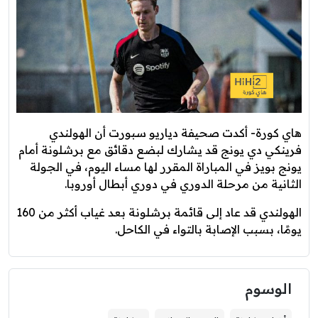
هاي كورة- أكدت صحيفة دياريو سبورت أن الهولندي
فرينكي دي يونج قد يشارك لبضع دقائق مع برشلونة أمام
يونج بويز في المباراة المقرر لها مساء اليوم، في الجولة
الثانية من مرحلة الدوري في دوري أبطال أوروبا.
الهولندي قد عاد إلى قائمة برشلونة بعد غياب أكثر من 160
يومًا، بسبب الإصابة بالتواء في الكاحل.
الوسوم