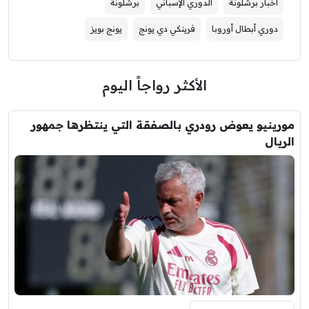
أخبار برشلونة
الدوري الإسباني
برشلونة
دوري أبطال أوروبا
فرينكي دي يونج
يونج بويز
الأكثر رواجاً اليوم
مورينيو يعوض رودري بالصفقة التي ينتظرها جمهور
الريال