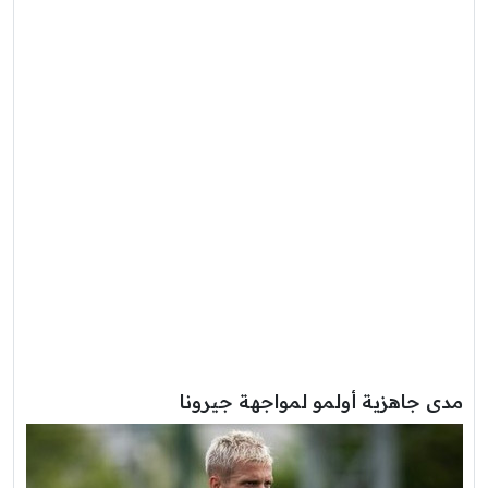
مدى جاهزية أولمو لمواجهة جيرونا