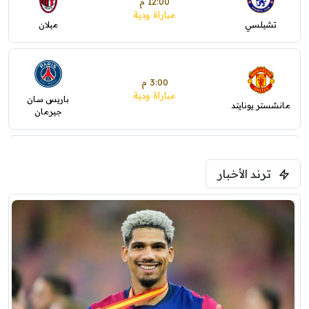
12:00 م
مباراة ودية
تشيلسي
ميلان
3:00 م
مباراة ودية
باريس سان
مانشستر يونايتد
جيرمان
5:00 م
ترند الأخبار
ودية( ابو ظبي الرياضية -TV )
فرينتسفاروشي
ريال مدريد
7:00 م
مباراة ودية
برشلونة
نوتنغهام فورست