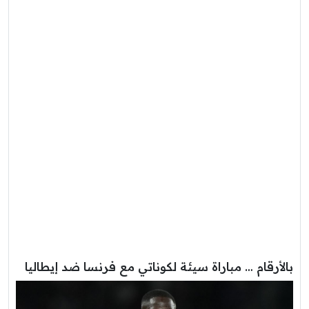
بالأرقام … مباراة سيئة لكوناتي مع فرنسا ضد إيطاليا