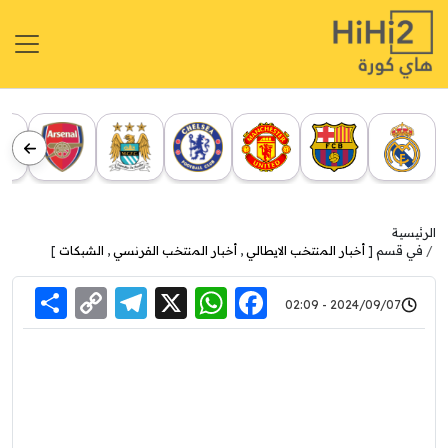
الرئيسية
في قسم [
أخبار المنتخب الايطالي
,
أخبار المنتخب الفرنسي
,
الشبكات
]
re
elegram
Copy
WhatsApp
Facebook
X
2024/09/07 - 02:09
Link