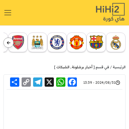
الرئيسية
في قسم [
أخبار برشلونة
,
الشبكات
]
re
elegram
Copy
WhatsApp
Facebook
X
2024/08/31 - 13:39
Link