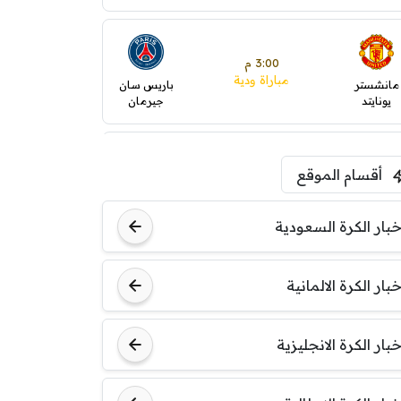
3:00 م
مباراة ودية
مانشستر
باريس سان
يونايتد
جيرمان
5:00 م
أقسام الموقع
ودية( ابو ظبي الرياضية -TV
)
ينتسفاروشي
ريال مدريد
خبار الكرة السعودية
7:00 م
خبار الكرة الالمانية
مباراة ودية
نوتنغهام
برشلونة
فورست
خبار الكرة الانجليزية
8:00 م
مباراة ودية