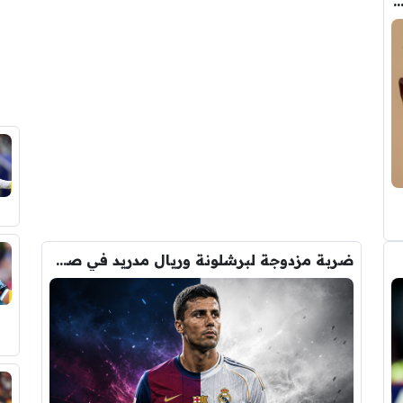
ب الحقيقي وراء تدخل فليك في صفقة رودري
ضربة مزدوجة لبرشلونة وريال مدريد في صفقة رودري