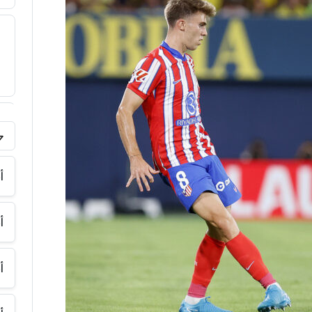
فر
أ
أ
أ