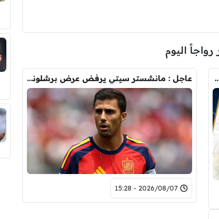
 رواجاً اليوم
رودري.. لاعبان مرشحان لحل أزمة ريال مدريد
عاجل : مانشستر سيتي يرفض عرض برشلونة الاول لضم رودري.. ويسخر من قيمته
2026/08/07 - 15:28