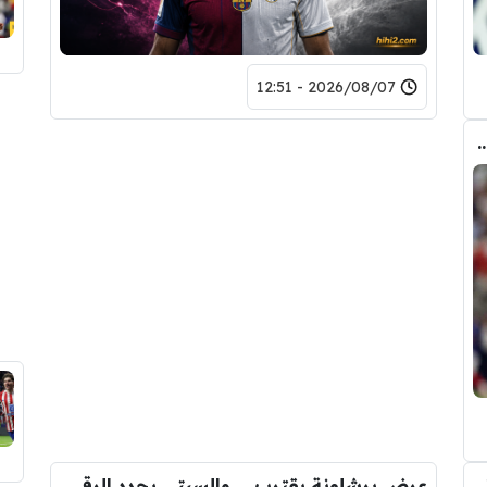
2026/08/07 - 12:51
ض صفقة تبادلية على مانشستر سيتي
رومانو : برشلونة يُعير أراوخو الى ليفربول .. تفاصيل الصفقة
عرض برشلونة يقترب … والسيتي يحدد الرقم النهائي لبيع رودري