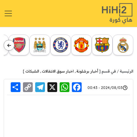
الرئيسية
في قسم [
أخبار برشلونة
,
اخبار سوق الانتقالات
,
الشبكات
]
re
elegram
Copy
WhatsApp
Facebook
X
2024/08/03 - 00:43
Link