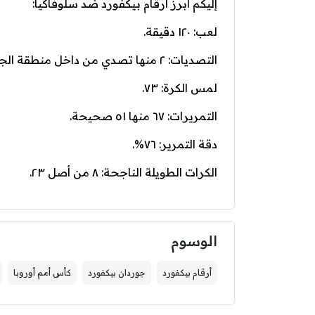
إليكم أبرز أرقام بيكفورد ضد سلوفاكيا:
لعب: ١٢٠ دقيقة.
التصديات: ٢ منها تصدي من داخل منطقة الجزاء.
لمس الكرة: ٧٣.
التمريرات: ٦٧ منها ٥١ صحيحة.
دقة التمرير: ٧٦%.
الكرات الطويلة الناجحة: ٨ من أصل ٢٣.
الوسوم
أرقام بيكفورد
جوردان بيكفورد
كأس أمم أوروبا