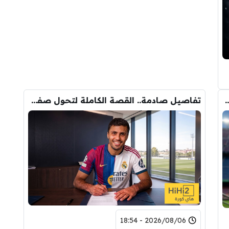
 الانتقال الى برشلونة.. 3 أسباب وراء قراره
تفاصيل صادمة.. القصة الكاملة لتحول صفقة رودري من ريال مدريد الى برشلونة
2026/08/06 - 18:54