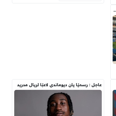
دريد ” شاهد تشكيله الريال القادمه لاكتساح المركز الثاني
عاجل : رسميًا يان ديوماندي لاعبًا لريال مدريد