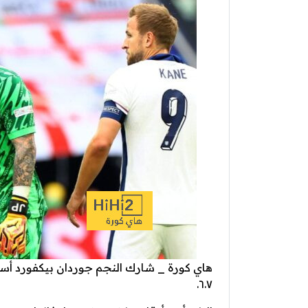
هاي كورة _ شارك النجم جوردان بيكفورد أساسي
٦.٧.