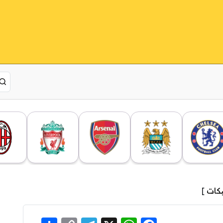
كات
]