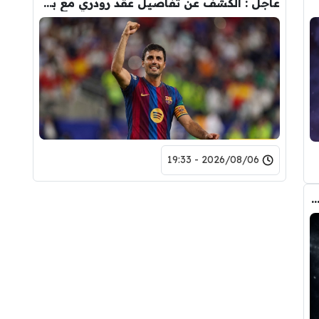
عاجل : الكشف عن تفاصيل عقد رودري مع برشلونة.. قيمة الصفقة والراتب
2026/08/06 - 19:33
صفقة واحدة .. خيبة أمل بسوق انتقالات ريال مدريد !