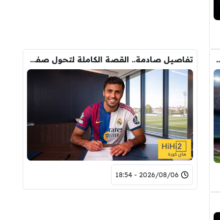
 الانتقال الى برشلونة.. 3 أسباب وراء قراره
تفاصيل صادمة.. القصة الكاملة لتحول صفقة رودري من ريال مدريد الى برشلونة
2026/08/06 - 18:54