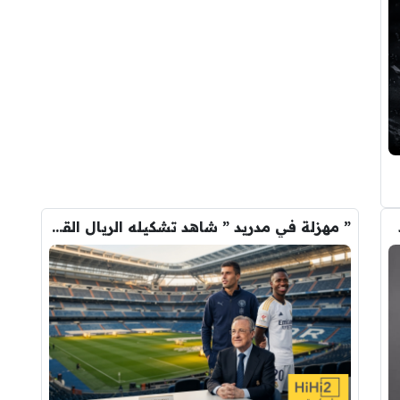
” مهزلة في مدريد ” شاهد تشكيله الريال القادمه لاكتساح المركز الثاني