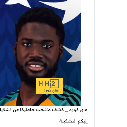
هاي كورة _ كشف منتخب جامايكا عن تشكيلته ا
إليكم التشكيلة: