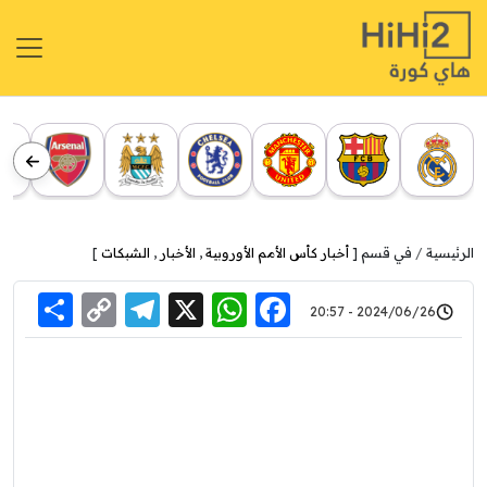
الرئيسية
في قسم [
أخبار كأس الأمم الأوروبية
,
الأخبار
,
الشبكات
]
re
elegram
Copy
WhatsApp
Facebook
X
2024/06/26 - 20:57
Link