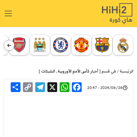
الرئيسية
في قسم [
أخبار كأس الأمم الأوروبية
,
الشبكات
]
re
elegram
Copy
WhatsApp
Facebook
X
2024/06/26 - 20:47
Link