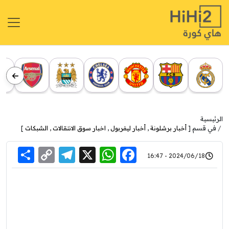
الرئيسية
في قسم [
أخبار برشلونة
,
أخبار ليفربول
,
اخبار سوق الانتقالات
,
الشبكات
]
re
elegram
Copy
WhatsApp
Facebook
X
2024/06/18 - 16:47
Link