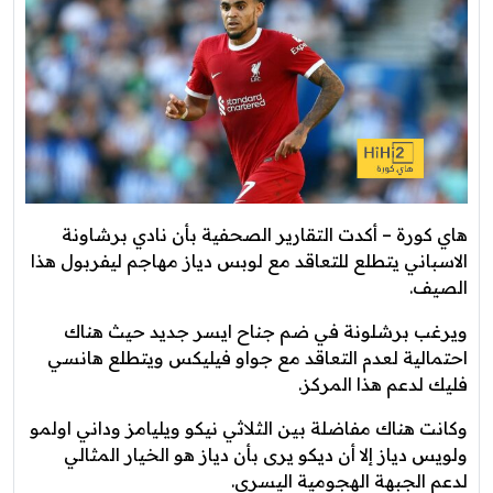
هاي كورة – أكدت التقارير الصحفية بأن نادي برشاونة
الاسباني يتطلع للتعاقد مع لوبس دياز مهاجم ليفربول هذا
الصيف.
ويرغب برشلونة في ضم جناح ايسر جديد حيث هناك
احتمالية لعدم التعاقد مع جواو فيليكس ويتطلع هانسي
فليك لدعم هذا المركز.
وكانت هناك مفاضلة بين الثلاثي نيكو ويليامز وداني اولمو
ولويس دياز إلا أن ديكو يرى بأن دياز هو الخيار المثالي
لدعم الجبهة الهجومية اليسرى.