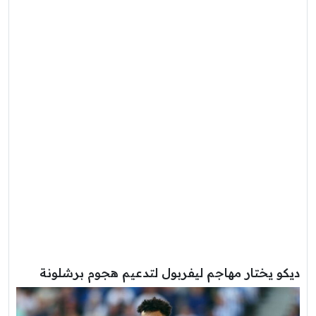
ديكو يختار مهاجم ليفربول لتدعيم هجوم برشلونة