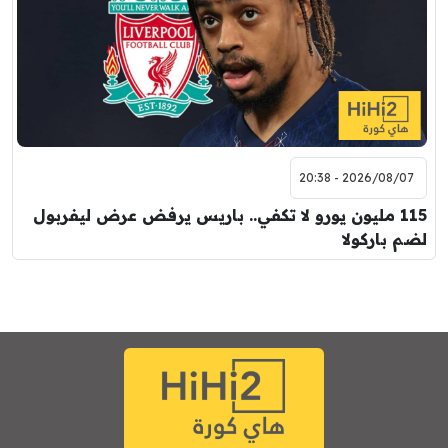
برشلونة
نوتنغهام فورست
8:00 م
مباراة ودية
اودينيزي
برشلونة
2026/08/07 - 20:38
115 مليون يورو لا تكفي.. باريس يرفض عرض ليفربول
لضم باركولا