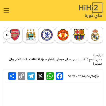
الرئيسية
في قسم [
أخبار باريس سان جرمان
,
اخبار سوق الانتقالات
,
الشبكات
,
ريال
مدريد
]
re
elegram
Copy
WhatsApp
Facebook
X
2024/06/14 - 07:22
Link