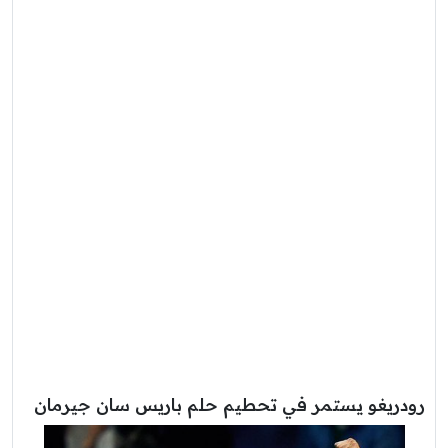
رودريغو يستمر في تحطيم حلم باريس سان جيرمان