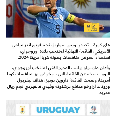
هاي كورة – تصدر لويس سواريز، نجم فريق انتر ميامي
الأمريكي، القائمة النهائية لمنتخب بلاده أوروجواي،
استعداداً لخوض منافسات بطولة كوبا أمريكا 2024.
وأعلن مارسيلو بيلسا، المدير الفني لمنتخب أوروجواي،
اليوم السبت، عن القائمة التي سيخوض بها منافسات كوبا
أمريكا، وضمت القائمة داروين نونيز، هداف ليفربول
ورونالد أراوخو مدافع برشلونة وفيدي فالفيردي نجم ريال
مدريد.