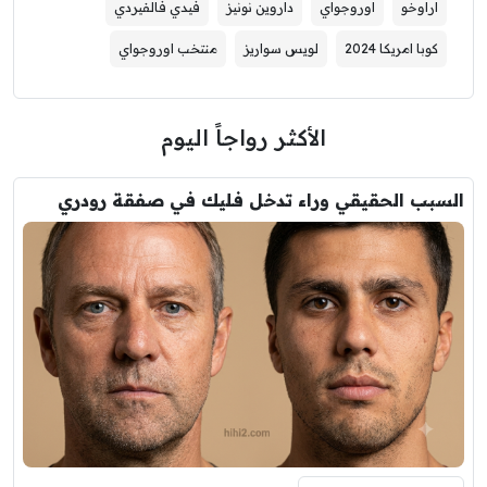
اراوخو
اوروجواي
داروين نونيز
فيدي فالفيردي
كوبا امريكا 2024
لويس سواريز
منتخب اوروجواي
الأكثر رواجاً اليوم
السبب الحقيقي وراء تدخل فليك في صفقة رودري