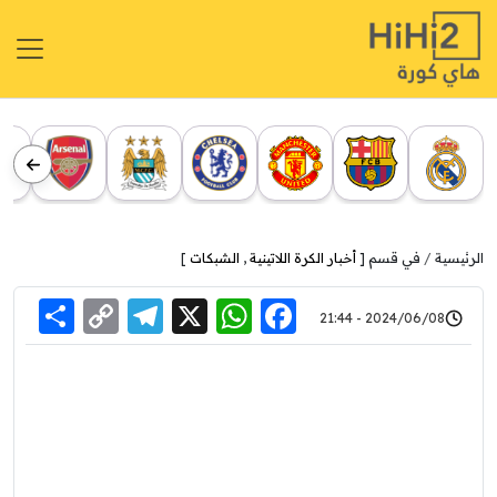
الرئيسية
في قسم [
أخبار الكرة اللاتينية
,
الشبكات
]
re
elegram
Copy
WhatsApp
Facebook
X
2024/06/08 - 21:44
Link