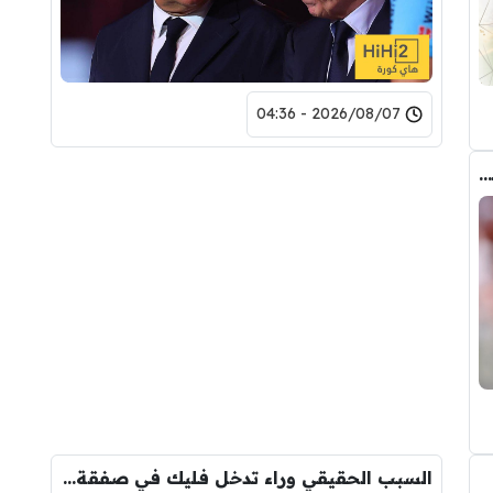
2026/08/07 - 04:36
عاجل : مانشستر سيتي يرفض عرض برشلونة الاول لضم رودري.. ويسخر من قيمته
السبب الحقيقي وراء تدخل فليك في صفقة رودري