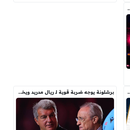
مع برشلونة .. تفاصيل العرض الأول
رودري.. لاعبان مرشحان لحل أزمة ريال مدريد
برشلونة يوجه ضربة قوية لـ ريال مدريد ويخفي صفقته التاريخية