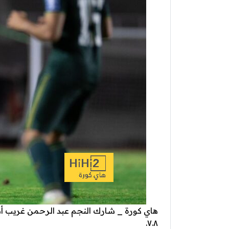
هاي كورة _ شارك النجم عبد الرحمن غريب أساس
٧.٨.