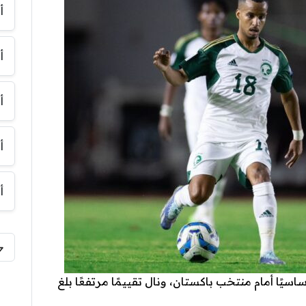
أ
أ
أ
أ
أ
يًا أمام منتخب باكستان، ونال تقييمًا مرتفعًا بلغ