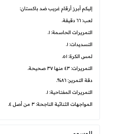
إليكم أبرز أرقام غريب ضد باكستان:
لعب: ٦٦ دقيقة.
التمريرات الحاسمة: ١.
التسديدات: ١.
لمس الكرة: ٥١.
التمريرات: ٤٣ منها ٣٧ صحيحة.
دقة التمرير: ٨٦%.
التمريرات المفتاحية: ١.
المواجهات الثنائية الناجحة: ٣ من أصل ٤.
الوسوم