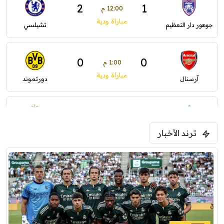
2
1
12:00 م
مباراة ودية
جوهور دار التعظيم
تشيلسي
0
0
1:00 م
مباراة ودية
آرسنال
دورتموند
0
0
1:30 م
مباراة ودية
ترند الأخبار
ليفربول
موناكو