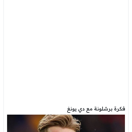
فكرة برشلونة مع دي يونغ