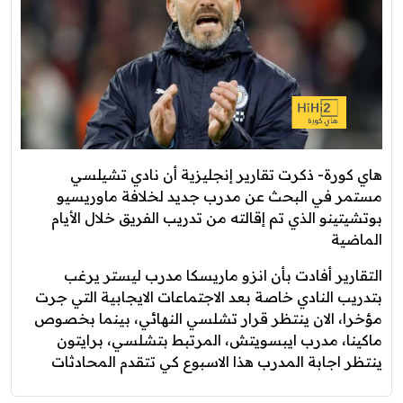
هاي كورة- ذكرت تقارير إنجليزية أن نادي تشيلسي
مستمر في البحث عن مدرب جديد لخلافة ماوريسيو
بوتشيتينو الذي تم إقالته من تدريب الفريق خلال الأيام
الماضية
التقارير أفادت بأن انزو ماريسكا مدرب ليستر يرغب
بتدريب النادي خاصة بعد الاجتماعات الايجابية التي جرت
مؤخرا، الان ينتظر قرار تشلسي النهائي، بينما بخصوص
ماكينا، مدرب ايبسويتش، المرتبط بتشلسي، برايتون
ينتظر اجابة المدرب هذا الاسبوع كي تتقدم المحادثات