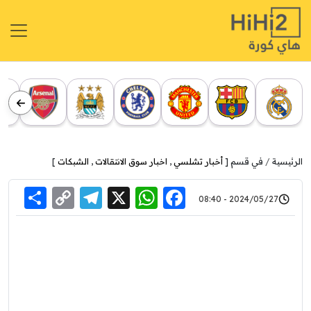
الرئيسية
في قسم [
أخبار تشلسي
,
اخبار سوق الانتقالات
,
الشبكات
]
re
elegram
Copy
WhatsApp
Facebook
X
2024/05/27 - 08:40
Link