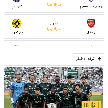
مباراة ودية
جوهور دار التعظيم
تشيلسي
1:00 م
مباراة ودية
آرسنال
دورتموند
1:30 م
مباراة ودية
ترند الأخبار
ليفربول
موناكو