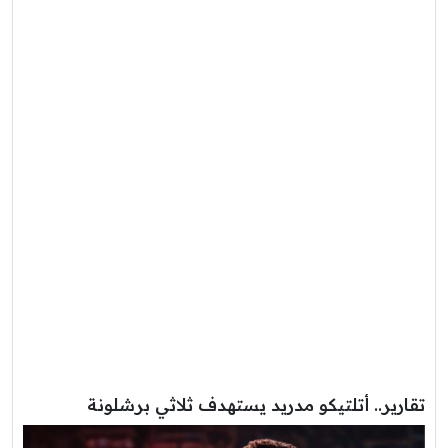
تقارير.. أتلتيكو مدريد يستهدف ثلاثي برشلونة