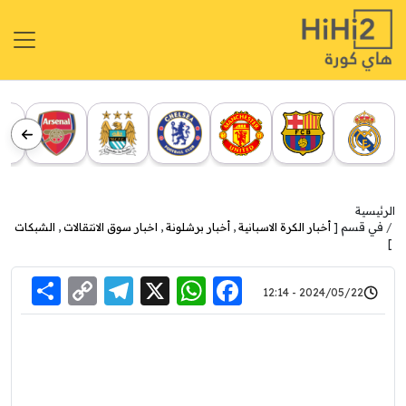
الرئيسية
في قسم [
أخبار الكرة الاسبانية
,
أخبار برشلونة
,
اخبار سوق الانتقالات
,
الشبكات
]
re
elegram
Copy
WhatsApp
Facebook
X
2024/05/22 - 12:14
Link