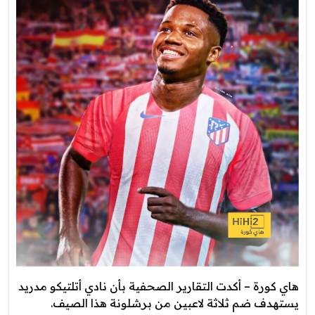
هاي كورة – أكدت التقارير الصحفية بأن نادي أتلتيكو مدريد
يستهدف ضم ثلاثة لاعبين من برشلونة هذا الصيف.