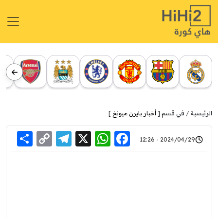
الرئيسية
في قسم [
أخبار بايرن ميونخ
]
re
elegram
Copy
WhatsApp
Facebook
X
2024/04/29 - 12:26
Link