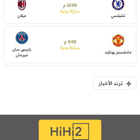
12:00 م
مباراة ودية
تشيلسي
ميلان
3:00 م
مباراة ودية
باريس سان
مانشستر يونايتد
جيرمان
5:00 م
ترند الأخبار
ودية( ابو ظبي الرياضية -TV )
فرينتسفاروشي
ريال مدريد
7:00 م
مباراة ودية
برشلونة
نوتنغهام فورست