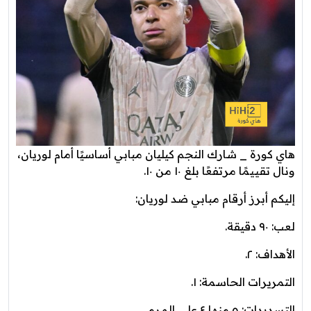
هاي كورة _ شارك النجم كيليان مبابي أساسيًا أمام لوريان،
ونال تقييمًا مرتفعًا بلغ ١٠ من ١٠.
إليكم أبرز أرقام مبابي ضد لوريان:
لعب: ٩٠ دقيقة.
الأهداف: ٢.
التمريرات الحاسمة: ١.
التسديدات: ٥ منها ٤ على المرمى.