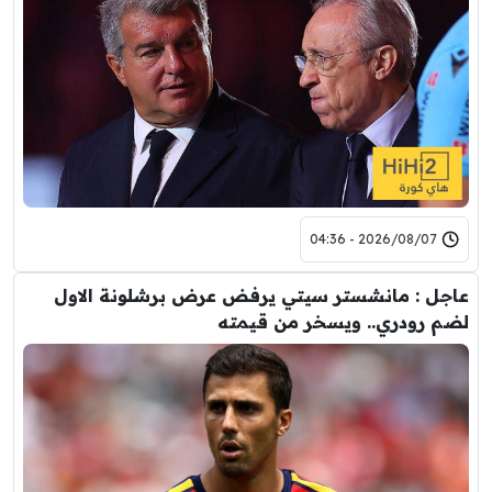
2026/08/07 - 04:36
عاجل : مانشستر سيتي يرفض عرض برشلونة الاول
لضم رودري.. ويسخر من قيمته