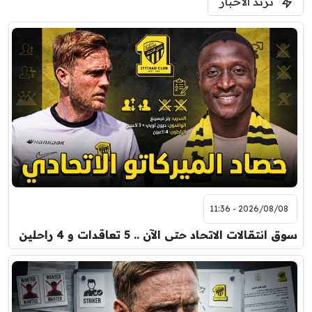
ترند الأخبار
ودية( ابو ظبي الرياضية -TV )
فرينتسفاروشي
ريال مدريد
7:00 م
مباراة ودية
برشلونة
نوتنغهام فورست
8:00 م
مباراة ودية
اودينيزي
برشلونة
2026/08/08 - 11:36
سوق انتقالات الاتحاد حتى الآن .. 5 تعاقدات و 4 راحلين